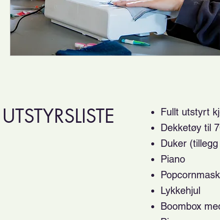
UTSTYRSLISTE
Fullt utstyrt
Dekketøy til 
Duker (tillegg 
Piano
Popcornmaskin 
Lykkehjul
Boombox med