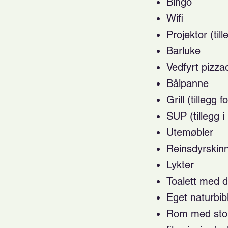
Bingo
Wifi
Projektor (till
Barluke
Vedfyrt pizzaov
Bålpanne
Grill (tillegg f
SUP (tillegg i 
Utemøbler
Reinsdyrskin
Lykter
Toalett med d
Eget naturbib
Rom med store