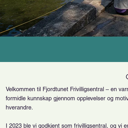
Velkommen til Fjordtunet Frivilligsentral – en va
formidle kunnskap gjennom opplevelser og motiver
hverandre.
I 2023 ble vi godkjent som frivilligsentral, og vi