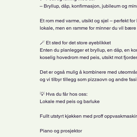
– Bryllup, dåp, konfirmasjon, jubileum og mi
Et rom med varme, utsikt og sjel – perfekt for
lokale, men en ramme for minner du vil bær
🪄 Et sted for det store øyeblikket
Enten du planlegger et bryllup, en dåp, en kon
koselig hovedrom med peis, utsikt mot fjorden 
Det er også mulig å kombinere med uteområdet
og vi tilbyr tillegg som pizzaovn og andre fasi
💡 Hva du får hos oss:
Lokale med peis og barluke
Fullt utstyrt kjøkken med proff oppvaskmaski
Piano og prosjektor