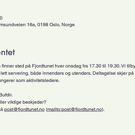
30
, Ormsundveien 16a, 0198 Oslo, Norge
ntet
finner sted på Fjordtunet hver onsdag fra 17.30 til 19.30. Vi tilb
g lett servering, både innendørs og utendørs. Deltagelse skjer på
ngerer som aktivitetsledere.
Bufdir.
ller viktige beskjeder? 
å 
post@fjordtunet.no
 (
mailto:post@fjordtunet.no
).