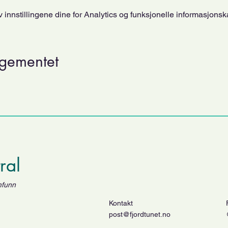
innstillingene dine for Analytics og funksjonelle informasjonsk
ngementet
tral
mfunn
Kontakt
post@fjordtunet.no