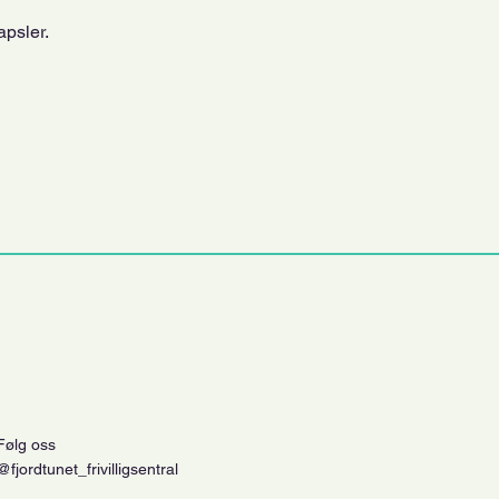
apsler.
Følg oss
@fjordtunet_frivilligsentral