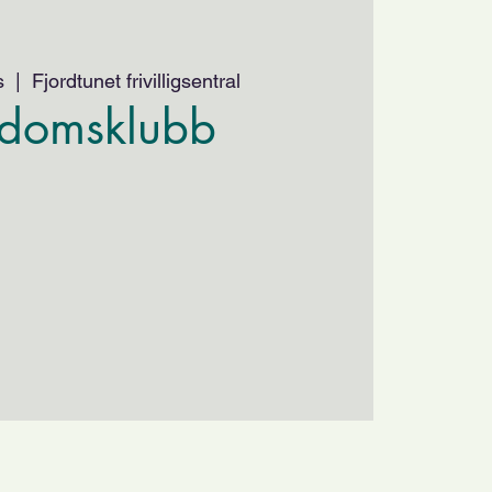
s
  |  
Fjordtunet frivilligsentral
domsklubb