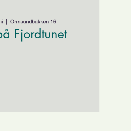
ni
  |  
Ormsundbakken 16
å Fjordtunet