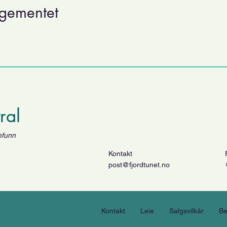
ngementet
tral
mfunn
Kontakt
post@fjordtunet.no
Kontakt
Leie
Salgsvilkår
Be