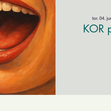
tor. 04. ju
KOR p