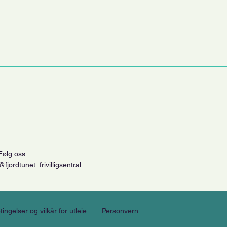
Følg oss
@fjordtunet_frivilligsentral
tingelser og vilkår for utleie
Personvern