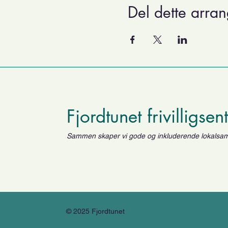
Del dette arra
Fjordtunet frivilligsen
Sammen skaper vi gode og inkluderende lokalsa
© 2025 Fjordtunet