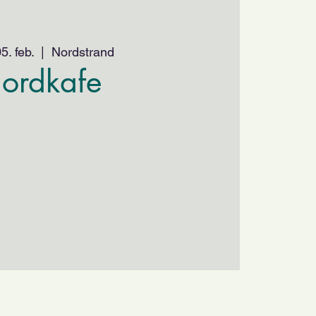
5. feb.
  |  
Nordstrand
jordkafe